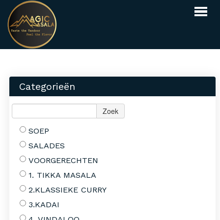
Webshop
Menu
Categorieën
Reserveren
Zoek
Over ons
Contact
SOEP
SALADES
INLOGGEN
BESTELLEN
VOORGERECHTEN
1. TIKKA MASALA
2.KLASSIEKE CURRY
3.KADAI
4. VINDALOO