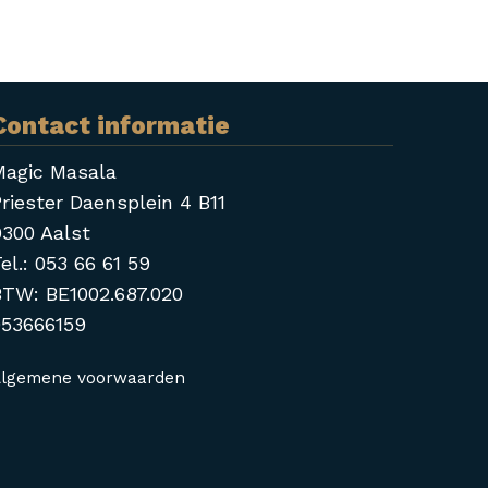
Contact informatie
Magic Masala
riester Daensplein 4 B11
9300 Aalst
el.:
053 66 61 59
BTW:
BE1002.687.020
053666159
lgemene voorwaarden