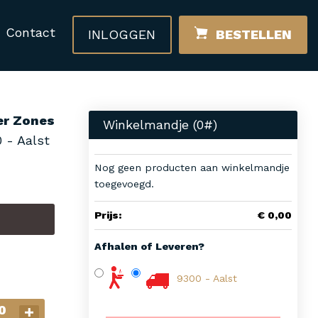
Contact
INLOGGEN
BESTELLEN
er Zones
Winkelmandje (
0
#)
 - Aalst
Nog geen producten aan winkelmandje
toegevoegd.
Prijs:
€ 0,00
Afhalen of Leveren?
9300 - Aalst
0