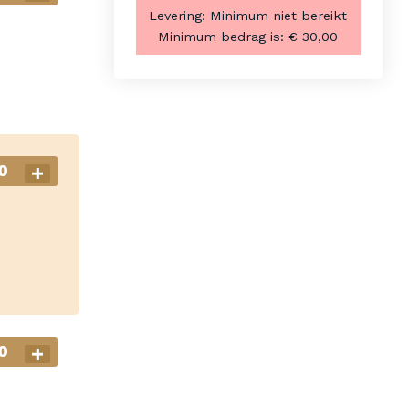
Levering:
Minimum niet bereikt
Minimum bedrag is:
€ 30,00
0
0