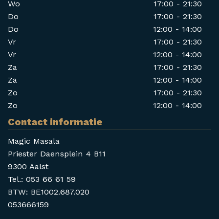
Magic Masala het geld van de bestelling van het
Wo
17:00 - 21:30
betreffende product terugstorten op de rekening van de
Do
17:00 - 21:30
consument. Magic Masala noch de betreffende
Do
12:00 - 14:00
leverancier kan niet verantwoordelijk gesteld worden
Vr
17:00 - 21:30
voor een geschil over de beschikbaarheid van een
Vr
12:00 - 14:00
product.
Za
17:00 - 21:30
Za
12:00 - 14:00
Artikel 2 – Afsluiting van de overeenkomst met
Magic Masala
Zo
17:00 - 21:30
Zo
12:00 - 14:00
Een overeenkomst (bestelling) tussen u en Magic Masala
Contact informatie
is afgesloten van zodra uw bestelling via
https://www.magicmasala.be is ontvangen, dus zowel in
Magic Masala
geval van online betaling als in geval van cash betaling bij
Priester Daensplein 4 B11
afhaling in de zaak of levering bij u. De klanten zijn dus
9300 Aalst
het bedrag verschuldigd van de producten die zij hebben
Tel.:
053 66 61 59
besteld.
BTW:
BE1002.687.020
053666159
Artikel 3 - Beëindiging van de overeenkomst
(bestelling) met Magic Masala